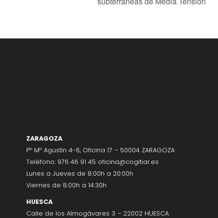
subterráneas de Media Tensión
ZARAGOZA
Pº Mº Agustín 4-6, Oficina 17 – 50004 ZARAGOZA
Teléfono:
976 46 91 45
oficina@cogitiar.es
Lunes a Jueves de 8:00h a 20:00h
Viernes de 8:00h a 14:30h
HUESCA
Calle de los Almogávares 3 – 22002 HUESCA